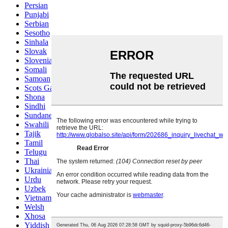
Persian
Punjabi
Serbian
Sesotho
Sinhala
Slovak
Slovenian
Somali
Samoan
Scots Gaelic
Shona
Sindhi
Sundanese
Swahili
Tajik
Tamil
Telugu
Thai
Ukrainian
Urdu
Uzbek
Vietnamese
Welsh
Xhosa
Yiddish