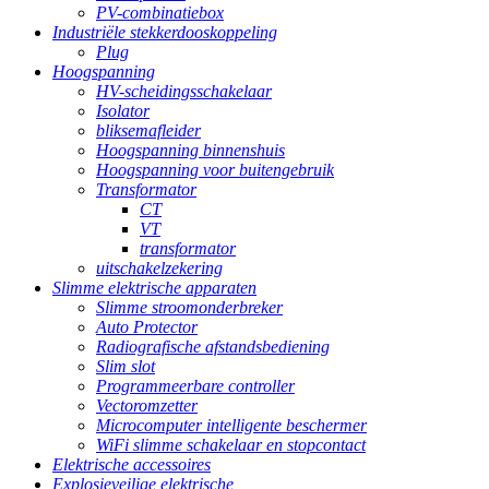
PV-combinatiebox
Industriële stekkerdooskoppeling
Plug
Hoogspanning
HV-scheidingsschakelaar
Isolator
bliksemafleider
Hoogspanning binnenshuis
Hoogspanning voor buitengebruik
Transformator
CT
VT
transformator
uitschakelzekering
Slimme elektrische apparaten
Slimme stroomonderbreker
Auto Protector
Radiografische afstandsbediening
Slim slot
Programmeerbare controller
Vectoromzetter
Microcomputer intelligente beschermer
WiFi slimme schakelaar en stopcontact
Elektrische accessoires
Explosieveilige elektrische