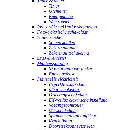
Timer & Meter
Timer
Urenteller
Energiemeter
Watermeter
Industriële stekkerdooskoppeling
Foto-elektrische schakelaar
Samensmelten
Samensmelten
Zekeringhouder
Zekeringuitschakeling
SPD & Arrester
Middenspanning
SF6-stroomonderbreker
Epoxy netkast
Industriële elektriciteit
Beperkte schakelaar
Microschakelaar
Drukknopschakelaar
EX-veilige elektrische installatie
Voedingscontroller
Messchakelaar
Spanklem en ophangklem
Krachtfitting
Doorsteekconnector klem