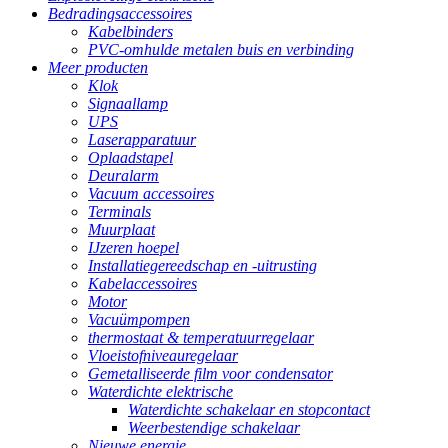
Bedradingsaccessoires
Kabelbinders
PVC-omhulde metalen buis en verbinding
Meer producten
Klok
Signaallamp
UPS
Laserapparatuur
Oplaadstapel
Deuralarm
Vacuum accessoires
Terminals
Muurplaat
IJzeren hoepel
Installatiegereedschap en -uitrusting
Kabelaccessoires
Motor
Vacuümpompen
thermostaat & temperatuurregelaar
Vloeistofniveauregelaar
Gemetalliseerde film voor condensator
Waterdichte elektrische
Waterdichte schakelaar en stopcontact
Weerbestendige schakelaar
Nieuwe energie