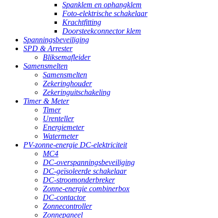
Spanklem en ophangklem
Foto-elektrische schakelaar
Krachtfitting
Doorsteekconnector klem
Spanningsbeveiliging
SPD & Arrester
Bliksemafleider
Samensmelten
Samensmelten
Zekeringhouder
Zekeringuitschakeling
Timer & Meter
Timer
Urenteller
Energiemeter
Watermeter
PV-zonne-energie DC-elektriciteit
MC4
DC-overspanningsbeveiliging
DC-geïsoleerde schakelaar
DC-stroomonderbreker
Zonne-energie combinerbox
DC-contactor
Zonnecontroller
Zonnepaneel