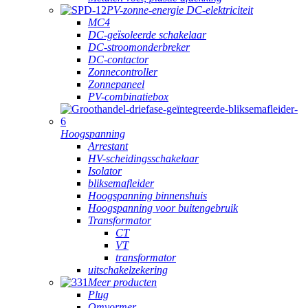
PV-zonne-energie DC-elektriciteit
MC4
DC-geïsoleerde schakelaar
DC-stroomonderbreker
DC-contactor
Zonnecontroller
Zonnepaneel
PV-combinatiebox
Hoogspanning
Arrestant
HV-scheidingsschakelaar
Isolator
bliksemafleider
Hoogspanning binnenshuis
Hoogspanning voor buitengebruik
Transformator
CT
VT
transformator
uitschakelzekering
Meer producten
Plug
Omvormer