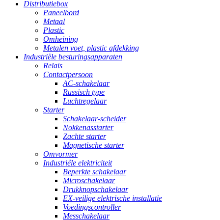
Distributiebox
Paneelbord
Metaal
Plastic
Omheining
Metalen voet, plastic afdekking
Industriële besturingsapparaten
Relais
Contactpersoon
AC-schakelaar
Russisch type
Luchtregelaar
Starter
Schakelaar-scheider
Nokkenasstarter
Zachte starter
Magnetische starter
Omvormer
Industriële elektriciteit
Beperkte schakelaar
Microschakelaar
Drukknopschakelaar
EX-veilige elektrische installatie
Voedingscontroller
Messchakelaar