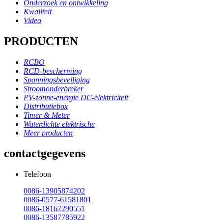
Onderzoek en ontwikkeling
Kwaliteit
Video
PRODUCTEN
RCBO
RCD-bescherming
Spanningsbeveiliging
Stroomonderbreker
PV-zonne-energie DC-elektriciteit
Distributiebox
Timer & Meter
Waterdichte elektrische
Meer producten
contactgegevens
Telefoon
0086-13905874202
0086-0577-61581801
0086-18167290551
0086-13587785922