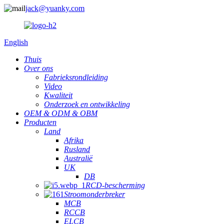
jack@yuanky.com
English
Thuis
Over ons
Fabrieksrondleiding
Video
Kwaliteit
Onderzoek en ontwikkeling
OEM & ODM & OBM
Producten
Land
Afrika
Rusland
Australië
UK
DB
RCD-bescherming
Stroomonderbreker
MCB
RCCB
ELCB