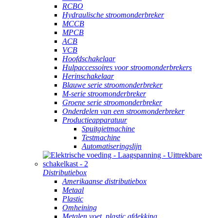
RCBO
Hydraulische stroomonderbreker
MCCB
MPCB
ACB
VCB
Hoofdschakelaar
Hulpaccessoires voor stroomonderbrekers
Herinschakelaar
Blauwe serie stroomonderbreker
M-serie stroomonderbreker
Groene serie stroomonderbreker
Onderdelen van een stroomonderbreker
Productieapparatuur
Spuitgietmachine
Testmachine
Automatiseringslijn
Distributiebox
Amerikaanse distributiebox
Metaal
Plastic
Omheining
Metalen voet, plastic afdekking