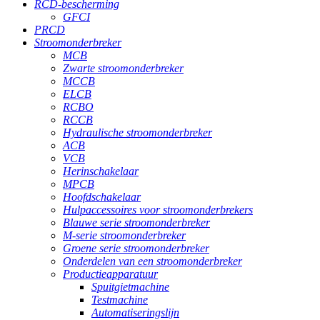
RCD-bescherming
GFCI
PRCD
Stroomonderbreker
MCB
Zwarte stroomonderbreker
MCCB
ELCB
RCBO
RCCB
Hydraulische stroomonderbreker
ACB
VCB
Herinschakelaar
MPCB
Hoofdschakelaar
Hulpaccessoires voor stroomonderbrekers
Blauwe serie stroomonderbreker
M-serie stroomonderbreker
Groene serie stroomonderbreker
Onderdelen van een stroomonderbreker
Productieapparatuur
Spuitgietmachine
Testmachine
Automatiseringslijn