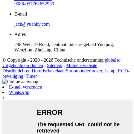
0086-057762652939
E-mail
jack@yuanky.com
Adres
298 Weft 19 Road, centraal industriegebied Yueqing,
Wenzhou, Zhejiang, China
© Copyright - 2020 - 2026 Technische ondersteuning:
globalso
Uitgelichte producten
-
Sitemap
-
Mobiele website
Distributiebox
,
Hoofdschakelaar
,
Stroomonderbreker
,
Lamp
,
RCD-
beveiliging
,
Timer
,
E-mail verzenden
WhatsApp
x