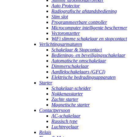
Slimme stroomonderbreker
Auto Protector
Radiografische afstandsbediening
Slim slot
Programmeerbare controller
Microcomputer intelligente beschermer
Vectoromzetter
WiFi slimme schakelaar en stopcontact
Verlichtingsarmaturen
Schakelaar & Stopcontact
Bedienings- en beveiligingsschakelaar
Automatische omschakelaar
Dimmerschakelaar
Aardlekschakelaars (GFCI)
Elektrische bedradingsapparaten
Starter
Schakelaar-scheider
Nokkenasstarter
Zachte starter
Magnetische starter
Contactpersoon
AC-schakelaar
Russisch type
Luchtregelaar
Relais