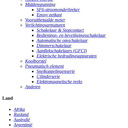
Middenspanning
SF6-stroomonderbreker
Epoxy netkast
Vooruitbetaalde meter
Verlichtingsarmaturen
Schakelaar & Stopcontact
Bedienings- en beveiligingsschakelaar
Automatische omschakelaar
Dimmerschakelaar
Aardlekschakelaars (GFCI)
Elektrische bedradingsapparaten
Koolborstel
Pneumatisch element
Snelkoppelingenserie
Cilinderserie
Elektromagnetische reeks
Anderen
Land
Afrika
Rusland
Australië
Argentinië