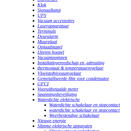
Klok
Signaallamp
UPS
Vacuum accessoires
Laserapparatuur
Terminals
Deuralarm
Muurplaat
Oplaadstapel
IJzeren hoepel
Vacuümpompen
Installatiegereedschap en -uitrusting
thermostaat & temperatuurregelaar
Vloeistofniveauregelaar
Gemetalliseerde film voor condensator
GFCI
Vooruitbetaalde meter
Spanningsbeveiliging
Waterdichte elektrische
Waterdichte schakelaar en stopcontact
waterdichte schakelaar en stopcontact
Weerbestendige schakelaar
Nieuwe energie
Slimme elektrische apparaten