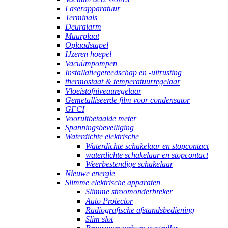
Laserapparatuur
Terminals
Deuralarm
Muurplaat
Oplaadstapel
IJzeren hoepel
Vacuümpompen
Installatiegereedschap en -uitrusting
thermostaat & temperatuurregelaar
Vloeistofniveauregelaar
Gemetalliseerde film voor condensator
GFCI
Vooruitbetaalde meter
Spanningsbeveiliging
Waterdichte elektrische
Waterdichte schakelaar en stopcontact
waterdichte schakelaar en stopcontact
Weerbestendige schakelaar
Nieuwe energie
Slimme elektrische apparaten
Slimme stroomonderbreker
Auto Protector
Radiografische afstandsbediening
Slim slot