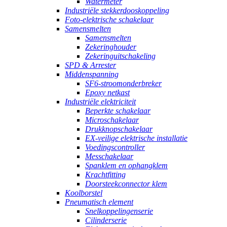
Watermeter
Industriële stekkerdooskoppeling
Foto-elektrische schakelaar
Samensmelten
Samensmelten
Zekeringhouder
Zekeringuitschakeling
SPD & Arrester
Middenspanning
SF6-stroomonderbreker
Epoxy netkast
Industriële elektriciteit
Beperkte schakelaar
Microschakelaar
Drukknopschakelaar
EX-veilige elektrische installatie
Voedingscontroller
Messchakelaar
Spanklem en ophangklem
Krachtfitting
Doorsteekconnector klem
Koolborstel
Pneumatisch element
Snelkoppelingenserie
Cilinderserie