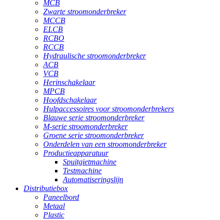
MCB
Zwarte stroomonderbreker
MCCB
ELCB
RCBO
RCCB
Hydraulische stroomonderbreker
ACB
VCB
Herinschakelaar
MPCB
Hoofdschakelaar
Hulpaccessoires voor stroomonderbrekers
Blauwe serie stroomonderbreker
M-serie stroomonderbreker
Groene serie stroomonderbreker
Onderdelen van een stroomonderbreker
Productieapparatuur
Spuitgietmachine
Testmachine
Automatiseringslijn
Distributiebox
Paneelbord
Metaal
Plastic