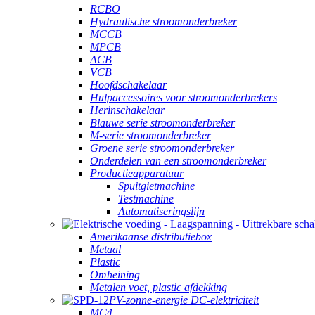
RCBO
Hydraulische stroomonderbreker
MCCB
MPCB
ACB
VCB
Hoofdschakelaar
Hulpaccessoires voor stroomonderbrekers
Herinschakelaar
Blauwe serie stroomonderbreker
M-serie stroomonderbreker
Groene serie stroomonderbreker
Onderdelen van een stroomonderbreker
Productieapparatuur
Spuitgietmachine
Testmachine
Automatiseringslijn
Amerikaanse distributiebox
Metaal
Plastic
Omheining
Metalen voet, plastic afdekking
PV-zonne-energie DC-elektriciteit
MC4