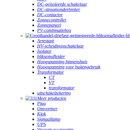
DC-geïsoleerde schakelaar
DC-stroomonderbreker
DC-contactor
Zonnecontroller
Zonnepaneel
PV-combinatiebox
Arrestant
HV-scheidingsschakelaar
Isolator
bliksemafleider
Hoogspanning binnenshuis
Hoogspanning voor buitengebruik
Transformator
CT
VT
transformator
uitschakelzekering
Meer producten
Plug
Omvormer
Klok
Signaallamp
UPS
Vacuum accessoires