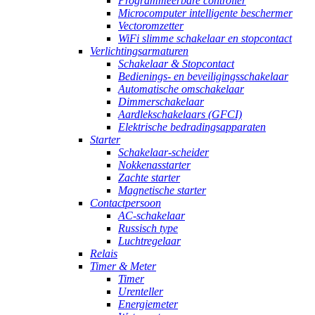
Programmeerbare controller
Microcomputer intelligente beschermer
Vectoromzetter
WiFi slimme schakelaar en stopcontact
Verlichtingsarmaturen
Schakelaar & Stopcontact
Bedienings- en beveiligingsschakelaar
Automatische omschakelaar
Dimmerschakelaar
Aardlekschakelaars (GFCI)
Elektrische bedradingsapparaten
Starter
Schakelaar-scheider
Nokkenasstarter
Zachte starter
Magnetische starter
Contactpersoon
AC-schakelaar
Russisch type
Luchtregelaar
Relais
Timer & Meter
Timer
Urenteller
Energiemeter