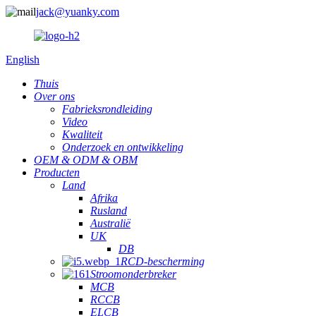
jack@yuanky.com
English
Thuis
Over ons
Fabrieksrondleiding
Video
Kwaliteit
Onderzoek en ontwikkeling
OEM & ODM & OBM
Producten
Land
Afrika
Rusland
Australië
UK
DB
RCD-bescherming
Stroomonderbreker
MCB
RCCB
ELCB