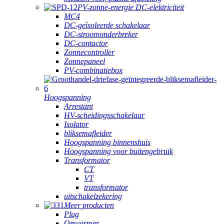
PV-zonne-energie DC-elektriciteit
MC4
DC-geïsoleerde schakelaar
DC-stroomonderbreker
DC-contactor
Zonnecontroller
Zonnepaneel
PV-combinatiebox
Hoogspanning
Arrestant
HV-scheidingsschakelaar
Isolator
bliksemafleider
Hoogspanning binnenshuis
Hoogspanning voor buitengebruik
Transformator
CT
VT
transformator
uitschakelzekering
Meer producten
Plug
Omvormer