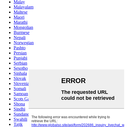
Malay
Malayalam
Maltese
Maori
Marathi
Mongolian
Burmese
Nepali
Norwegian
Pashto
Persian
Punjabi
Serbian
Sesotho
Sinhala
Slovak
Slovenian
Somali
Samoan
Scots Gaelic
Shona
Sindhi
Sundanese
Swahili
Tajik