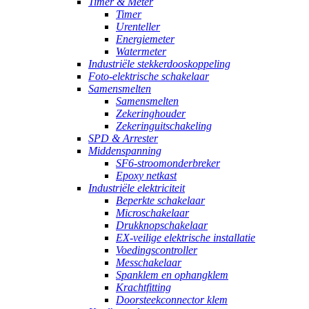
Timer & Meter
Timer
Urenteller
Energiemeter
Watermeter
Industriële stekkerdooskoppeling
Foto-elektrische schakelaar
Samensmelten
Samensmelten
Zekeringhouder
Zekeringuitschakeling
SPD & Arrester
Middenspanning
SF6-stroomonderbreker
Epoxy netkast
Industriële elektriciteit
Beperkte schakelaar
Microschakelaar
Drukknopschakelaar
EX-veilige elektrische installatie
Voedingscontroller
Messchakelaar
Spanklem en ophangklem
Krachtfitting
Doorsteekconnector klem