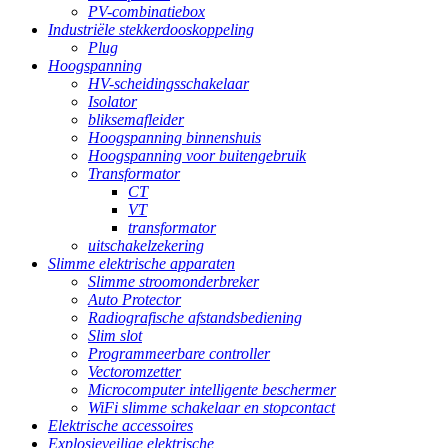
PV-combinatiebox
Industriële stekkerdooskoppeling
Plug
Hoogspanning
HV-scheidingsschakelaar
Isolator
bliksemafleider
Hoogspanning binnenshuis
Hoogspanning voor buitengebruik
Transformator
CT
VT
transformator
uitschakelzekering
Slimme elektrische apparaten
Slimme stroomonderbreker
Auto Protector
Radiografische afstandsbediening
Slim slot
Programmeerbare controller
Vectoromzetter
Microcomputer intelligente beschermer
WiFi slimme schakelaar en stopcontact
Elektrische accessoires
Explosieveilige elektrische