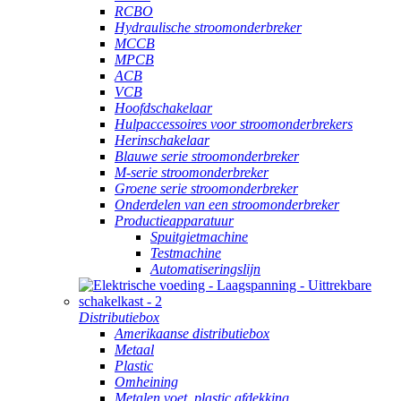
RCBO
Hydraulische stroomonderbreker
MCCB
MPCB
ACB
VCB
Hoofdschakelaar
Hulpaccessoires voor stroomonderbrekers
Herinschakelaar
Blauwe serie stroomonderbreker
M-serie stroomonderbreker
Groene serie stroomonderbreker
Onderdelen van een stroomonderbreker
Productieapparatuur
Spuitgietmachine
Testmachine
Automatiseringslijn
Distributiebox
Amerikaanse distributiebox
Metaal
Plastic
Omheining
Metalen voet, plastic afdekking