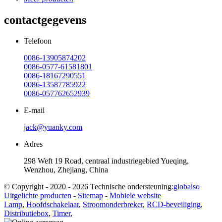
contactgegevens
Telefoon
0086-13905874202
0086-0577-61581801
0086-18167290551
0086-13587785922
0086-057762652939
E-mail
jack@yuanky.com
Adres
298 Weft 19 Road, centraal industriegebied Yueqing,
Wenzhou, Zhejiang, China
© Copyright - 2020 - 2026 Technische ondersteuning:
globalso
Uitgelichte producten
-
Sitemap
-
Mobiele website
Lamp
,
Hoofdschakelaar
,
Stroomonderbreker
,
RCD-beveiliging
,
Distributiebox
,
Timer
,