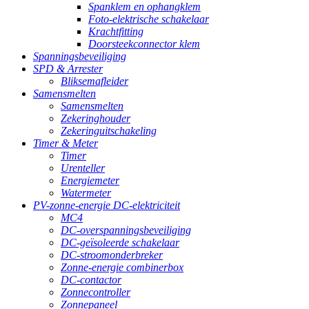
Spanklem en ophangklem
Foto-elektrische schakelaar
Krachtfitting
Doorsteekconnector klem
Spanningsbeveiliging
SPD & Arrester
Bliksemafleider
Samensmelten
Samensmelten
Zekeringhouder
Zekeringuitschakeling
Timer & Meter
Timer
Urenteller
Energiemeter
Watermeter
PV-zonne-energie DC-elektriciteit
MC4
DC-overspanningsbeveiliging
DC-geïsoleerde schakelaar
DC-stroomonderbreker
Zonne-energie combinerbox
DC-contactor
Zonnecontroller
Zonnepaneel