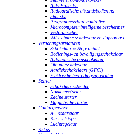
Slimme stroomonderbreker
Auto Protector
Radiografische afstandsbediening
Slim slot
Programmeerbare controller
Microcomputer intelligente beschermer
Vectoromzetter
WiFi slimme schakelaar en stopcontact
Verlichtingsarmaturen
Schakelaar & Stopcontact
Bedienings- en beveiligingsschakelaar
Automatische omschakelaar
Dimmerschakelaar
Aardlekschakelaars (GFCI)
Elektrische bedradingsapparaten
Starter
Schakelaar-scheider
Nokkenasstarter
Zachte starter
Magnetische starter
Contactpersoon
AC-schakelaar
Russisch type
Luchtregelaar
Relais