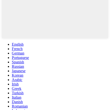
English
French
German
Portuguese
Spanish
Russian
Japanese
Korean
Arabic
Irish
Greek
Turkish
Italian
Danish
Romanian