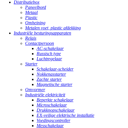
Distributiebox
Paneelbord
Metaal
Plastic
Omheining
Metalen voet, plastic afdekking
Industriële besturingsapparaten
Relais
Contactpersoon
AC-schakelaar
Russisch type
Luchtregelaar
Starter
Schakelaar-scheider
Nokkenasstarter
Zachte starter
Magnetische starter
Omvormer
Industriële elektriciteit
Beperkte schakelaar
Microschakelaar
Drukknopschakelaar
EX-veilige elektrische installatie
Voedingscontroller
Messchakelaar