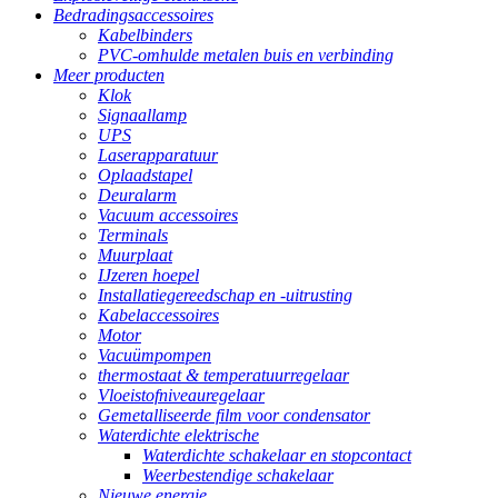
Bedradingsaccessoires
Kabelbinders
PVC-omhulde metalen buis en verbinding
Meer producten
Klok
Signaallamp
UPS
Laserapparatuur
Oplaadstapel
Deuralarm
Vacuum accessoires
Terminals
Muurplaat
IJzeren hoepel
Installatiegereedschap en -uitrusting
Kabelaccessoires
Motor
Vacuümpompen
thermostaat & temperatuurregelaar
Vloeistofniveauregelaar
Gemetalliseerde film voor condensator
Waterdichte elektrische
Waterdichte schakelaar en stopcontact
Weerbestendige schakelaar
Nieuwe energie