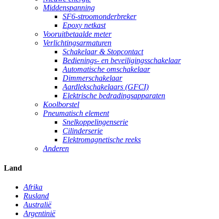
Middenspanning
SF6-stroomonderbreker
Epoxy netkast
Vooruitbetaalde meter
Verlichtingsarmaturen
Schakelaar & Stopcontact
Bedienings- en beveiligingsschakelaar
Automatische omschakelaar
Dimmerschakelaar
Aardlekschakelaars (GFCI)
Elektrische bedradingsapparaten
Koolborstel
Pneumatisch element
Snelkoppelingenserie
Cilinderserie
Elektromagnetische reeks
Anderen
Land
Afrika
Rusland
Australië
Argentinië