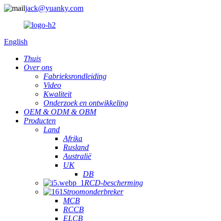
jack@yuanky.com
English
Thuis
Over ons
Fabrieksrondleiding
Video
Kwaliteit
Onderzoek en ontwikkeling
OEM & ODM & OBM
Producten
Land
Afrika
Rusland
Australië
UK
DB
RCD-bescherming
Stroomonderbreker
MCB
RCCB
ELCB