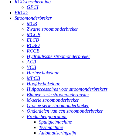
RCD-bescherming
GFCI
PRCD
Stroomonderbreker
MCB
Zwarte stroomonderbreker
MCCB
ELCB
RCBO
RCCB
Hydraulische stroomonderbreker
ACB
VCB
Herinschakelaar
MPCB
Hoofdschakelaar
Hulpaccessoires voor stroomonderbrekers
Blauwe serie stroomonderbreker
M-serie stroomonderbreker
Groene serie stroomonderbreker
Onderdelen van een stroomonderbreker
Productieapparatuur
Spuitgietmachine
Testmachine
Automatiseringslijn