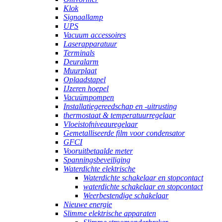
Klok
Signaallamp
UPS
Vacuum accessoires
Laserapparatuur
Terminals
Deuralarm
Muurplaat
Oplaadstapel
IJzeren hoepel
Vacuümpompen
Installatiegereedschap en -uitrusting
thermostaat & temperatuurregelaar
Vloeistofniveauregelaar
Gemetalliseerde film voor condensator
GFCI
Vooruitbetaalde meter
Spanningsbeveiliging
Waterdichte elektrische
Waterdichte schakelaar en stopcontact
waterdichte schakelaar en stopcontact
Weerbestendige schakelaar
Nieuwe energie
Slimme elektrische apparaten