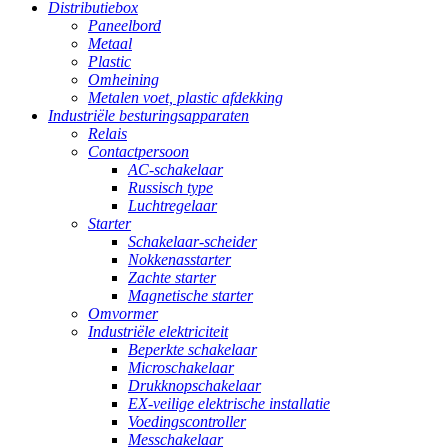
Distributiebox
Paneelbord
Metaal
Plastic
Omheining
Metalen voet, plastic afdekking
Industriële besturingsapparaten
Relais
Contactpersoon
AC-schakelaar
Russisch type
Luchtregelaar
Starter
Schakelaar-scheider
Nokkenasstarter
Zachte starter
Magnetische starter
Omvormer
Industriële elektriciteit
Beperkte schakelaar
Microschakelaar
Drukknopschakelaar
EX-veilige elektrische installatie
Voedingscontroller
Messchakelaar