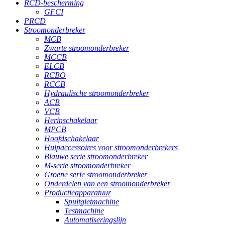
RCD-bescherming
GFCI
PRCD
Stroomonderbreker
MCB
Zwarte stroomonderbreker
MCCB
ELCB
RCBO
RCCB
Hydraulische stroomonderbreker
ACB
VCB
Herinschakelaar
MPCB
Hoofdschakelaar
Hulpaccessoires voor stroomonderbrekers
Blauwe serie stroomonderbreker
M-serie stroomonderbreker
Groene serie stroomonderbreker
Onderdelen van een stroomonderbreker
Productieapparatuur
Spuitgietmachine
Testmachine
Automatiseringslijn