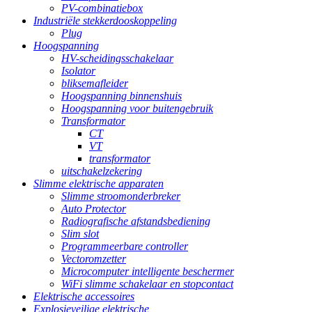
PV-combinatiebox
Industriële stekkerdooskoppeling
Plug
Hoogspanning
HV-scheidingsschakelaar
Isolator
bliksemafleider
Hoogspanning binnenshuis
Hoogspanning voor buitengebruik
Transformator
CT
VT
transformator
uitschakelzekering
Slimme elektrische apparaten
Slimme stroomonderbreker
Auto Protector
Radiografische afstandsbediening
Slim slot
Programmeerbare controller
Vectoromzetter
Microcomputer intelligente beschermer
WiFi slimme schakelaar en stopcontact
Elektrische accessoires
Explosieveilige elektrische