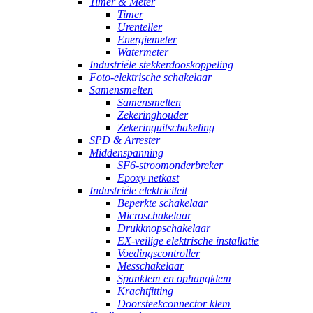
Timer & Meter
Timer
Urenteller
Energiemeter
Watermeter
Industriële stekkerdooskoppeling
Foto-elektrische schakelaar
Samensmelten
Samensmelten
Zekeringhouder
Zekeringuitschakeling
SPD & Arrester
Middenspanning
SF6-stroomonderbreker
Epoxy netkast
Industriële elektriciteit
Beperkte schakelaar
Microschakelaar
Drukknopschakelaar
EX-veilige elektrische installatie
Voedingscontroller
Messchakelaar
Spanklem en ophangklem
Krachtfitting
Doorsteekconnector klem