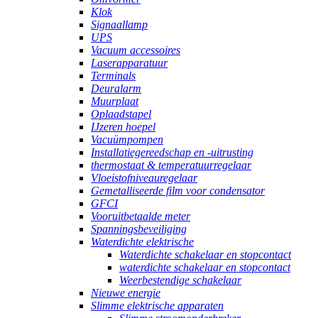
Klok
Signaallamp
UPS
Vacuum accessoires
Laserapparatuur
Terminals
Deuralarm
Muurplaat
Oplaadstapel
IJzeren hoepel
Vacuümpompen
Installatiegereedschap en -uitrusting
thermostaat & temperatuurregelaar
Vloeistofniveauregelaar
Gemetalliseerde film voor condensator
GFCI
Vooruitbetaalde meter
Spanningsbeveiliging
Waterdichte elektrische
Waterdichte schakelaar en stopcontact
waterdichte schakelaar en stopcontact
Weerbestendige schakelaar
Nieuwe energie
Slimme elektrische apparaten