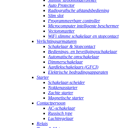
Slimme stroomonderbreker
Auto Protector
Radiografische afstandsbediening
Slim slot
Programmeerbare controller
Microcomputer intelligente beschermer
Vectoromzetter
WiFi slimme schakelaar en stopcontact
Verlichtingsarmaturen
Schakelaar & Stopcontact
Bedienings- en beveiligingsschakelaar
Automatische omschakelaar
Dimmerschakelaar
Aardlekschakelaars (GFCI)
Elektrische bedradingsapparaten
Starter
Schakelaar-scheider
Nokkenasstarter
Zachte starter
Magnetische starter
Contactpersoon
AC-schakelaar
Russisch type
Luchtregelaar
Relais