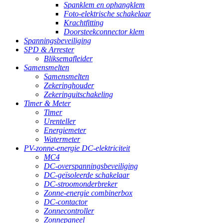
Spanklem en ophangklem
Foto-elektrische schakelaar
Krachtfitting
Doorsteekconnector klem
Spanningsbeveiliging
SPD & Arrester
Bliksemafleider
Samensmelten
Samensmelten
Zekeringhouder
Zekeringuitschakeling
Timer & Meter
Timer
Urenteller
Energiemeter
Watermeter
PV-zonne-energie DC-elektriciteit
MC4
DC-overspanningsbeveiliging
DC-geïsoleerde schakelaar
DC-stroomonderbreker
Zonne-energie combinerbox
DC-contactor
Zonnecontroller
Zonnepaneel