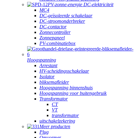
PV-zonne-energie DC-elektriciteit
MC4
DC-geïsoleerde schakelaar
DC-stroomonderbreker
DC-contactor
Zonnecontroller
Zonnepaneel
PV-combinatiebox
Hoogspanning
Arrestant
HV-scheidingsschakelaar
Isolator
bliksemafleider
Hoogspanning binnenshuis
Hoogspanning voor buitengebruik
Transformator
CT
VT
transformator
uitschakelzekering
Meer producten
Plug
Omvormer