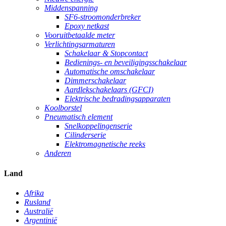
Middenspanning
SF6-stroomonderbreker
Epoxy netkast
Vooruitbetaalde meter
Verlichtingsarmaturen
Schakelaar & Stopcontact
Bedienings- en beveiligingsschakelaar
Automatische omschakelaar
Dimmerschakelaar
Aardlekschakelaars (GFCI)
Elektrische bedradingsapparaten
Koolborstel
Pneumatisch element
Snelkoppelingenserie
Cilinderserie
Elektromagnetische reeks
Anderen
Land
Afrika
Rusland
Australië
Argentinië