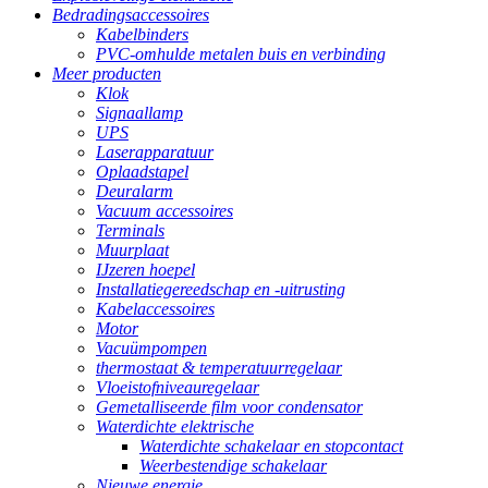
Bedradingsaccessoires
Kabelbinders
PVC-omhulde metalen buis en verbinding
Meer producten
Klok
Signaallamp
UPS
Laserapparatuur
Oplaadstapel
Deuralarm
Vacuum accessoires
Terminals
Muurplaat
IJzeren hoepel
Installatiegereedschap en -uitrusting
Kabelaccessoires
Motor
Vacuümpompen
thermostaat & temperatuurregelaar
Vloeistofniveauregelaar
Gemetalliseerde film voor condensator
Waterdichte elektrische
Waterdichte schakelaar en stopcontact
Weerbestendige schakelaar
Nieuwe energie