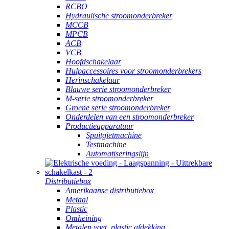
RCBO
Hydraulische stroomonderbreker
MCCB
MPCB
ACB
VCB
Hoofdschakelaar
Hulpaccessoires voor stroomonderbrekers
Herinschakelaar
Blauwe serie stroomonderbreker
M-serie stroomonderbreker
Groene serie stroomonderbreker
Onderdelen van een stroomonderbreker
Productieapparatuur
Spuitgietmachine
Testmachine
Automatiseringslijn
Distributiebox
Amerikaanse distributiebox
Metaal
Plastic
Omheining
Metalen voet, plastic afdekking