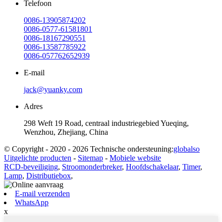
Telefoon
0086-13905874202
0086-0577-61581801
0086-18167290551
0086-13587785922
0086-057762652939
E-mail
jack@yuanky.com
Adres
298 Weft 19 Road, centraal industriegebied Yueqing,
Wenzhou, Zhejiang, China
© Copyright - 2020 - 2026 Technische ondersteuning:
globalso
Uitgelichte producten
-
Sitemap
-
Mobiele website
RCD-beveiliging
,
Stroomonderbreker
,
Hoofdschakelaar
,
Timer
,
Lamp
,
Distributiebox
,
E-mail verzenden
WhatsApp
x