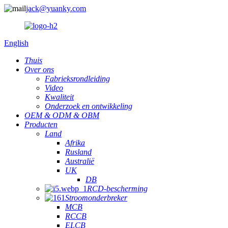
jack@yuanky.com
English
Thuis
Over ons
Fabrieksrondleiding
Video
Kwaliteit
Onderzoek en ontwikkeling
OEM & ODM & OBM
Producten
Land
Afrika
Rusland
Australië
UK
DB
RCD-bescherming
Stroomonderbreker
MCB
RCCB
ELCB